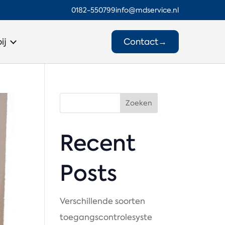
0182-550799
info@mdservice.nl
Contact
→
ij
Zoeken
Recent
Posts
Verschillende soorten
toegangscontrolesyste