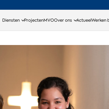
Diensten
Projecten
MVO
Over ons
Actueel
Werken b