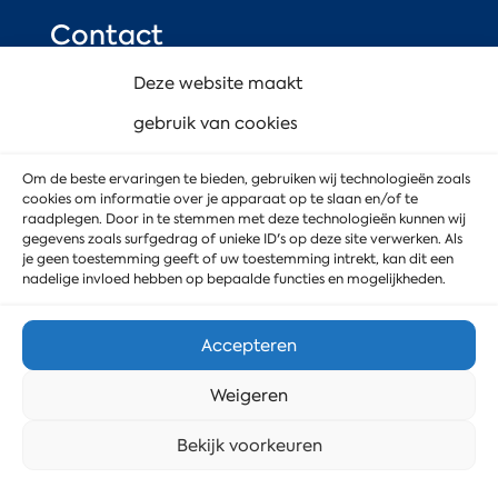
Contact
Deze website maakt
Zuidbaan 505
gebruik van cookies
2841 MD Moordrecht
Om de beste ervaringen te bieden, gebruiken wij technologieën zoals
(industrieterrein Gouwe Park)
cookies om informatie over je apparaat op te slaan en/of te
raadplegen. Door in te stemmen met deze technologieën kunnen wij
Ga naar Google Maps
gegevens zoals surfgedrag of unieke ID's op deze site verwerken. Als
je geen toestemming geeft of uw toestemming intrekt, kan dit een
nadelige invloed hebben op bepaalde functies en mogelijkheden.
0182-550799
Accepteren
info@mdservice.nl
Weigeren
Stuur ons een bericht
Bekijk voorkeuren