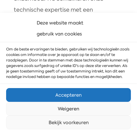
technische expertise met een
klantgerichte aanpak om elk project
Deze website maakt
soepel te laten verlopen en maximale
gebruik van cookies
prestaties van de installaties te
Om de beste ervaringen te bieden, gebruiken wij technologieën zoals
garanderen.
cookies om informatie over je apparaat op te slaan en/of te
raadplegen. Door in te stemmen met deze technologieën kunnen wij
gegevens zoals surfgedrag of unieke ID's op deze site verwerken. Als
MD Service garandeert optimale
je geen toestemming geeft of uw toestemming intrekt, kan dit een
nadelige invloed hebben op bepaalde functies en mogelijkheden.
prestaties.
Accepteren
Weigeren
Stuur ons een bericht
Bekijk voorkeuren