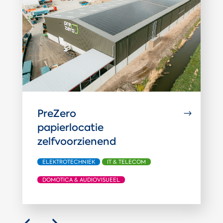
PreZero
B
papierlocatie
e
zelfvoorzienend
i
ELEKTROTECHNIEK
IT & TELECOM
DOMOTICA & AUDIOVISUEEL