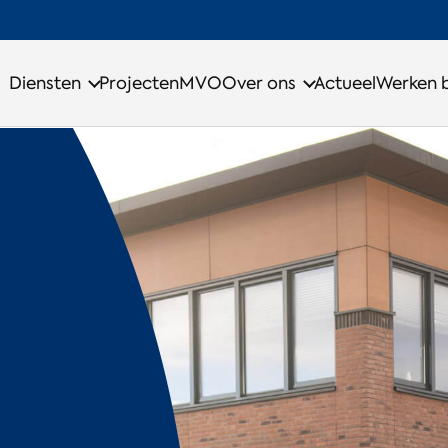
Diensten
Projecten
MVO
Over ons
Actueel
Werken b