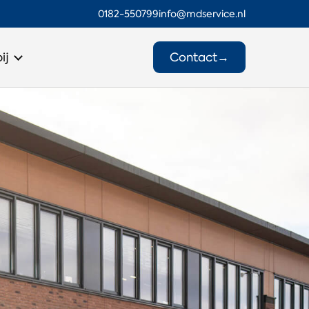
0182-550799
info@mdservice.nl
Contact
→
ij