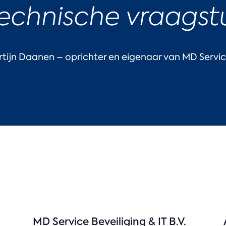
echnische vraagst
tijn Daanen – oprichter en eigenaar van MD Servi
MD Service Beveiliging & IT B.V.