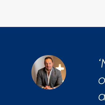
‘
o
a