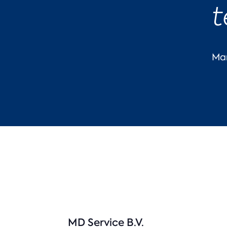
t
Mar
MD Service B.V.