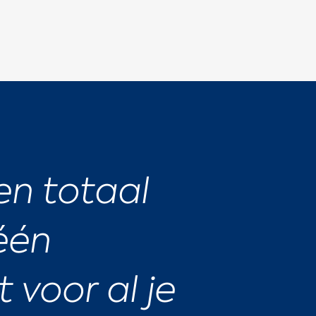
en totaal
 één
voor al je