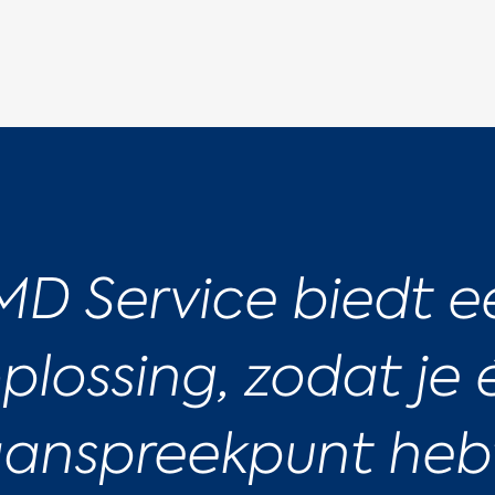
MD Service biedt e
plossing, zodat je
anspreekpunt hebt 