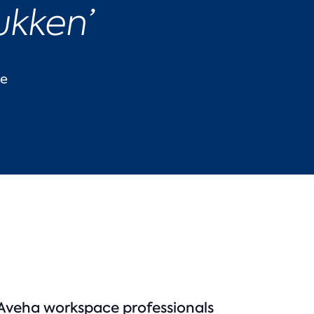
ukken’
ce
Aveha workspace professionals