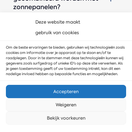
zonnepanelen?
Deze website maakt
Heb ik een vergunning
nodig voor een accu
gebruik van cookies
opslag?
Om de beste ervaringen te bieden, gebruiken wij technologieën zoals
cookies om informatie over je apparaat op te slaan en/of te
Is een accu container
raadplegen. Door in te stemmen met deze technologieën kunnen wij
gegevens zoals surfgedrag of unieke ID's op deze site verwerken. Als
geschikt bij netcongestie?
je geen toestemming geeft of uw toestemming intrekt, kan dit een
nadelige invloed hebben op bepaalde functies en mogelijkheden.
Accepteren
Gerelateerde diensten
Weigeren
Stuur ons een bericht
Bekijk voorkeuren