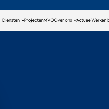
Diensten
Projecten
MVO
Over ons
Actueel
Werken b