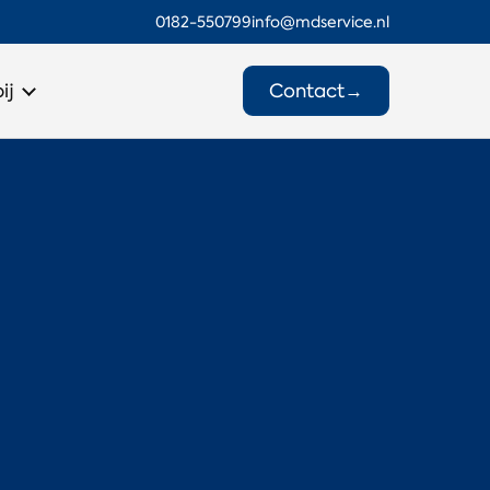
0182-550799
info@mdservice.nl
Contact
→
ij