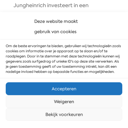
Jungheinrich investeert in een
toekomstbestendige
Deze website maakt
energievoorziening met MD Service en
gebruik van cookies
Kenter voor elektrificatie, inzicht en
duurzame ...
Om de beste ervaringen te bieden, gebruiken wij technologieën zoals
cookies om informatie over je apparaat op te slaan en/of te
raadplegen. Door in te stemmen met deze technologieën kunnen wij
gegevens zoals surfgedrag of unieke ID's op deze site verwerken. Als
Bekijken
je geen toestemming geeft of uw toestemming intrekt, kan dit een
nadelige invloed hebben op bepaalde functies en mogelijkheden.
Accepteren
Weigeren
Stuur ons een bericht
Bekijk voorkeuren