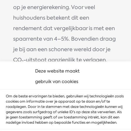
op je energierekening. Voor veel
huishoudens betekent dit een
rendement dat vergelijkbaar is met een
spaarrente van 4–5%. Bovendien draag
je bij aan een schonere wereld door je
CO₂-uitstoot aanzienlijk te verlagen.
Deze website maakt
Rendement en opwekking
gebruik van cookies
Hoeveel stroom je opwekt, hangt af van
factoren zoals de oriëntatie en
Om de beste ervaringen te bieden, gebruiken wij technologieën zoals
cookies om informatie over je apparaat op te slaan en/of te
hellingshoek van je dak, de hoeveelheid
raadplegen. Door in te stemmen met deze technologieën kunnen wij
gegevens zoals surfgedrag of unieke ID's op deze site verwerken. Als
schaduw en het type panelen. Een goed
je geen toestemming geeft of uw toestemming intrekt, kan dit een
nadelige invloed hebben op bepaalde functies en mogelijkheden.
geplaatst paneel levert in Nederland