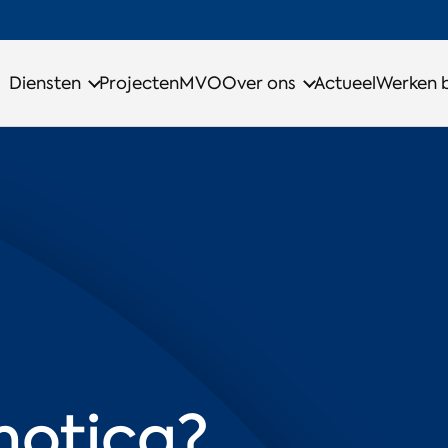
Diensten
Projecten
MVO
Over ons
Actueel
Werken b
motica?