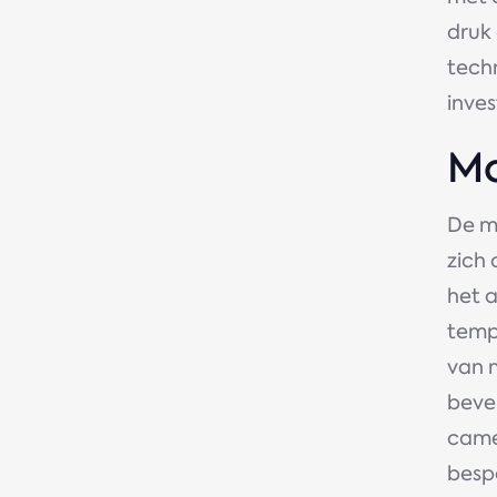
druk 
techn
inves
Mo
De m
zich
het 
temp
van 
bevei
came
bespa