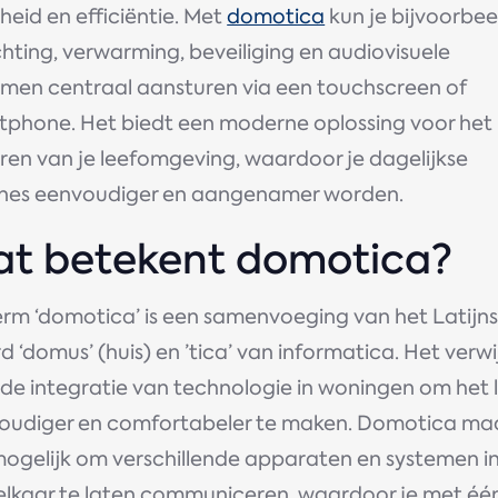
gheid en efficiëntie. Met
domotica
kun je bijvoorbee
chting, verwarming, beveiliging en audiovisuele
emen centraal aansturen via een touchscreen of
tphone. Het biedt een moderne oplossing voor het
ren van je leefomgeving, waardoor je dagelijkse
ines eenvoudiger en aangenamer worden.
t betekent domotica?
erm ‘domotica’ is een samenvoeging van het Latijn
 ‘domus’ (huis) en ’tica’ van informatica. Het verwi
 de integratie van technologie in woningen om het 
oudiger en comfortabeler te maken. Domotica ma
mogelijk om verschillende apparaten en systemen in
elkaar te laten communiceren, waardoor je met éé