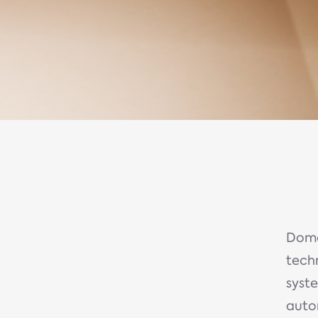
Domo
tech
syste
auto