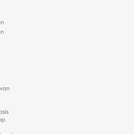
en
en
 van
asis
pp.