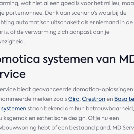
rming, wat niet alleen goed is voor het milieu, ma
 je portemonnee. Denk aan scenario’s waarbij de
chting automatisch uitschakelt als er niemand in de
 is, of de verwarming zich aanpast aan je
ezigheid.
motica systemen van M
rvice
ervice biedt geavanceerde domotica-oplossingen
nommeerde merken zoals
Gira
,
Crestron
en
Basalt
e
systemen
staan bekend om hun betrouwbaarheid
uiksgemak en esthetische design. Of je nu een
wbouwwoning hebt of een bestaand pand, MD Serv