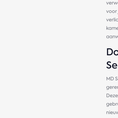
verwa
voor
verli
kamer
aanw
Do
Se
MD S
gere
Dez
gebr
nieu