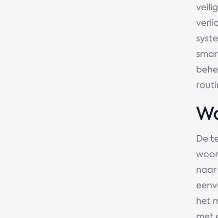
veili
verli
syst
smar
behe
rout
Wa
De t
woord
naar
eenv
het 
met 