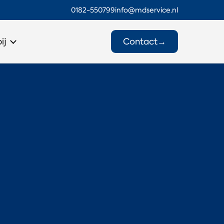
0182-550799
info@mdservice.nl
Contact
→
ij