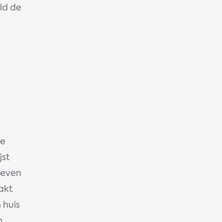
ld de
se
jst
leven
akt
 huis
n