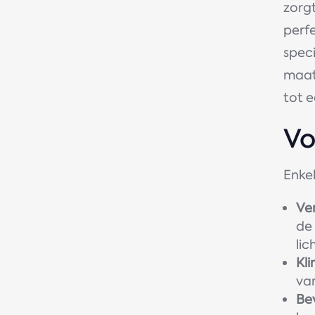
zorg
perf
spec
maat
tot 
Vo
Enke
Ver
de 
lic
Kl
van
Bev