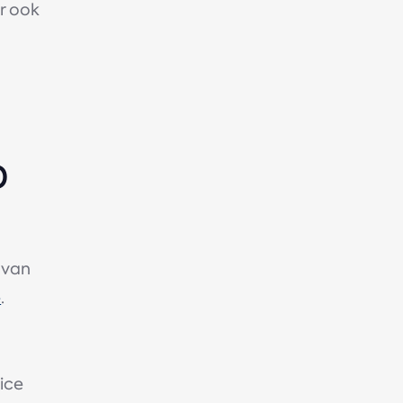
ar ook
D
 van
e
.
,
ice