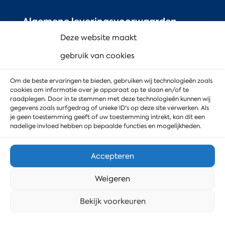
Algemene leveringsvoorwaarden
(ALIB)
Deze website maakt
Algemene voorwaarden (AVIC)
gebruik van cookies
WKA-verklaring (MD Service B.V.)
Om de beste ervaringen te bieden, gebruiken wij technologieën zoals
WKA-verklaring (MD Service
cookies om informatie over je apparaat op te slaan en/of te
raadplegen. Door in te stemmen met deze technologieën kunnen wij
Beveiliging & IT B.V.)
gegevens zoals surfgedrag of unieke ID's op deze site verwerken. Als
je geen toestemming geeft of uw toestemming intrekt, kan dit een
nadelige invloed hebben op bepaalde functies en mogelijkheden.
Accepteren
Weigeren
Stuur ons een bericht
Bekijk voorkeuren