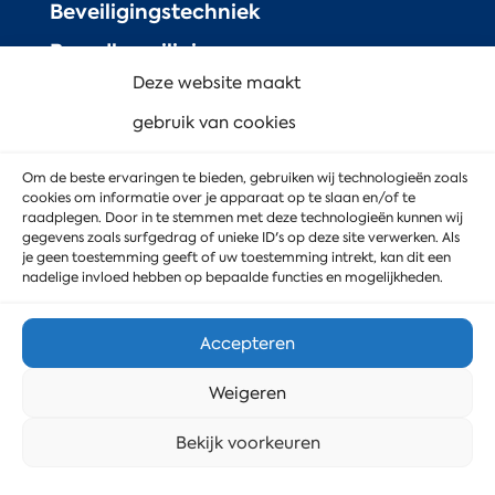
Beveiligingstechniek
Brandbeveiliging
Deze website maakt
Toegangscontrole
gebruik van cookies
IT & Telecom
Voip telefonie
Om de beste ervaringen te bieden, gebruiken wij technologieën zoals
cookies om informatie over je apparaat op te slaan en/of te
raadplegen. Door in te stemmen met deze technologieën kunnen wij
Modern workplace
gegevens zoals surfgedrag of unieke ID's op deze site verwerken. Als
je geen toestemming geeft of uw toestemming intrekt, kan dit een
nadelige invloed hebben op bepaalde functies en mogelijkheden.
Diensten
Accepteren
Domotica
Weigeren
Audiovisueel
Stuur ons een bericht
Bekijk voorkeuren
Basalte
Gira