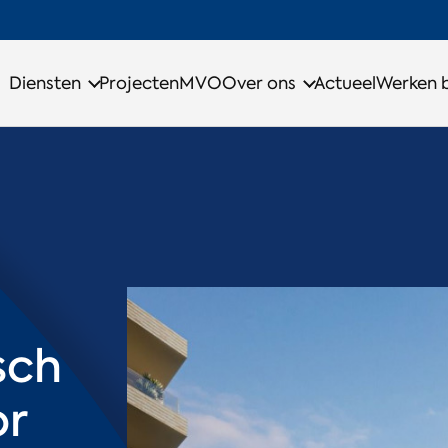
Diensten
Projecten
MVO
Over ons
Actueel
Werken b
sch
or