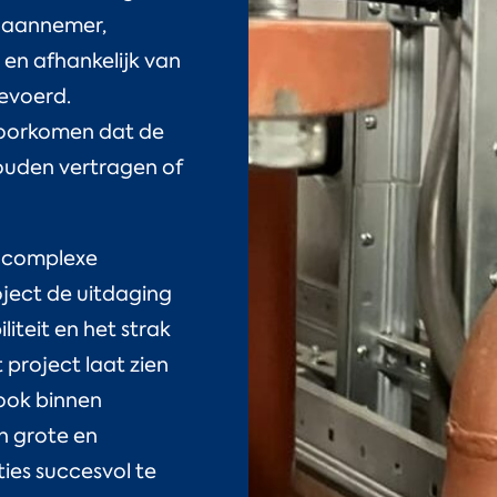
 aannemer,
en afhankelijk van
evoerd.
voorkomen dat de
zouden vertragen of
t complexe
roject de uitdaging
iliteit en het strak
project laat zien
 ook binnen
 grote en
ties succesvol te