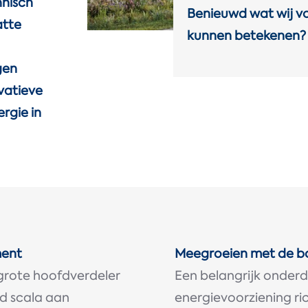
hnisch
Benieuwd wat wij vo
atte
kunnen betekenen?
gen
ovatieve
ergie in
ment
Meegroeien met de bo
n grote hoofdverdeler
Een belangrijk onderde
d scala aan
energievoorziening r