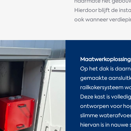
naarmate het gebouw 
Hierdoor blijft de inst
ook wanneer verdiepin
Maatwerkoplossing
Op het dak is daar
gemaakte aansluitk
railkokersysteem w
Deze kast is volled
ontworpen voor ho
slimme waterafvoer
hiervan is in nauw