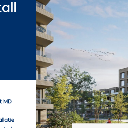
all
ft MD
llatie