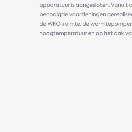
apparatuur is aangesloten. Vanuit de
benodigde voorzieningen gerealise
de WKO-ruimte, de warmtepompen v
hoogtemperatuur en op het dak v