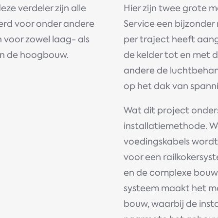
ze verdeler zijn alle
Hier zijn twee grote 
erd voor onder andere
Service een bijzonder
oor zowel laag- als
per traject heeft aan
an de hoogbouw.
de kelder tot en met 
andere de luchtbeha
op het dak van spanni
Wat dit project onder
installatiemethode. 
voedingskabels wordt 
voor een railkokersy
en de complexe bouw
systeem maakt het mo
bouw, waarbij de ins