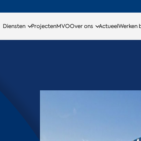
Diensten
Projecten
MVO
Over ons
Actueel
Werken b