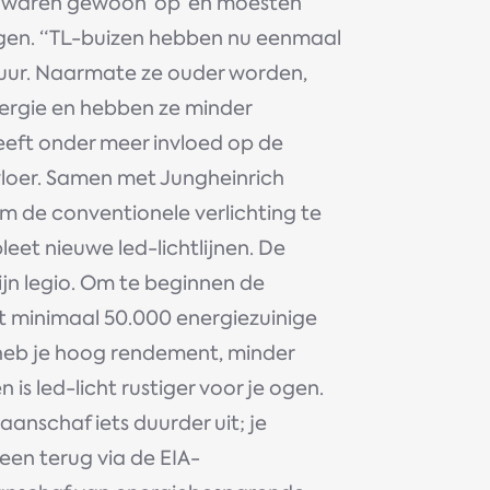
n waren gewoon ‘op’ en moesten
gen. “TL-buizen hebben nu eenmaal
uur. Naarmate ze ouder worden,
ergie en hebben ze minder
eeft onder meer invloed op de
vloer. Samen met Jungheinrich
 de conventionele verlichting te
et nieuwe led-lichtlijnen. De
jn legio. Om te beginnen de
t minimaal 50.000 energiezuinige
 heb je hoog rendement, minder
is led-licht rustiger voor je ogen.
 aanschaf iets duurder uit; je
een terug via de EIA-