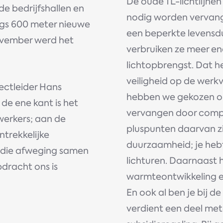
De oude TL-lichtlijne
de bedrijfshallen en
nodig worden vervan
ngs 600 meter nieuwe
een beperkte levensd
 november werd het
verbruiken ze meer en
lichtopbrengst. Dat h
veiligheid op de werk
jectleider Hans
hebben we gekozen om
de ene kant is het
vervangen door comple
werkers; aan de
pluspunten daarvan zi
ntrekkelijke
duurzaamheid; je heb
e die afweging samen
lichturen. Daarnaast
dracht ons is
warmteontwikkeling en 
En ook al ben je bij de
verdient een deel met