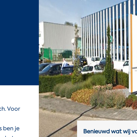
ch. Voor
s ben je
Benieuwd wat wij vo