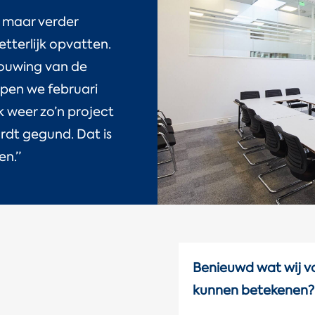
n maar verder
etterlijk opvatten.
bouwing van de
open we februari
 weer zo’n project
rdt gegund. Dat is
en.”
Benieuwd wat wij vo
kunnen betekenen?