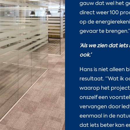
gauw dat wel het gev
direct weer 100 pro
op de energierekeni
gevaar te brengen.
‘Als we zien dat iet
ook.’
Hans is niet alleen
resultaat. “Wat ik o
waarop het project 
onszelf een voorste
vervangen door ledv
eenmaal in de natuur
dat iets beter kan e