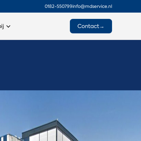
0182-550799
info@mdservice.nl
Contact
→
ij