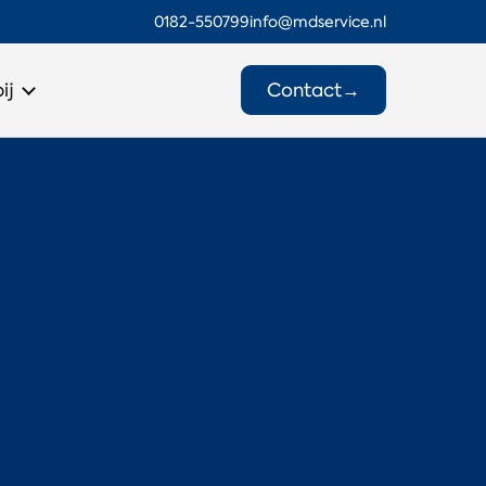
0182-550799
info@mdservice.nl
Contact
→
ij