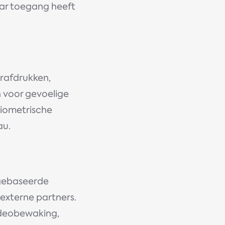
aar toegang heeft
erafdrukken,
h voor gevoelige
Biometrische
au.
gebaseerde
 externe partners.
ideobewaking,