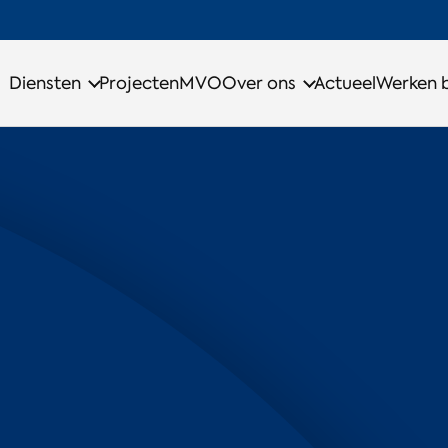
Diensten
Projecten
MVO
Over ons
Actueel
Werken b