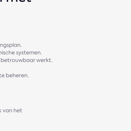
angsplan.
nische systemen.
d betrouwbaar werkt.
 te beheren.
k van het