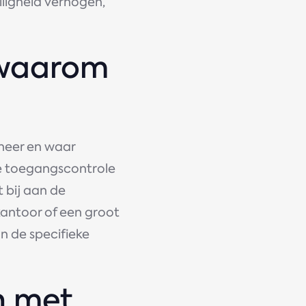
iligheid verhogen,
 waarom
neer en waar
e toegangscontrole
 bij aan de
kantoor of een groot
n de specifieke
n met