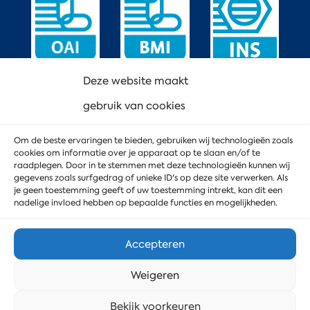
Deze website maakt
gebruik van cookies
Om de beste ervaringen te bieden, gebruiken wij technologieën zoals
cookies om informatie over je apparaat op te slaan en/of te
raadplegen. Door in te stemmen met deze technologieën kunnen wij
gegevens zoals surfgedrag of unieke ID's op deze site verwerken. Als
je geen toestemming geeft of uw toestemming intrekt, kan dit een
nadelige invloed hebben op bepaalde functies en mogelijkheden.
Accepteren
Weigeren
© 2023 MD Service
Privacyverklaring
Stuur ons een bericht
Bekijk voorkeuren
Cookiebeleid
Webdesign door DoubleWeb