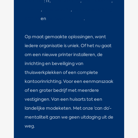
werkplek
: IT,
IT networking
,
VoIP telefonie
,
printing
,
cybersecurity
,
camerabeveiliging
(CCTV)
en
kantoorinrichting
.
Op maat gemaakte oplossingen, want
iedere organisatie is uniek. Of het nu gaat
om een nieuwe printer installeren, de
inrichting en beveiliging van
thuiswerkplekken of een complete
kantoorinrichting. Voor een eenmanszaak
of een groter bedrijf met meerdere
vestigingen. Van een huisarts tot een
landelijke modeketen. Met onze ‘can do’-
mentaliteit gaan we geen uitdaging uit de
weg.