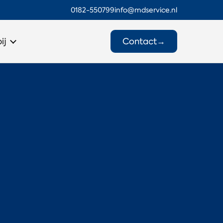
0182-550799
info@mdservice.nl
Contact
→
ij