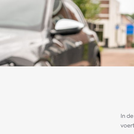
In de
voer