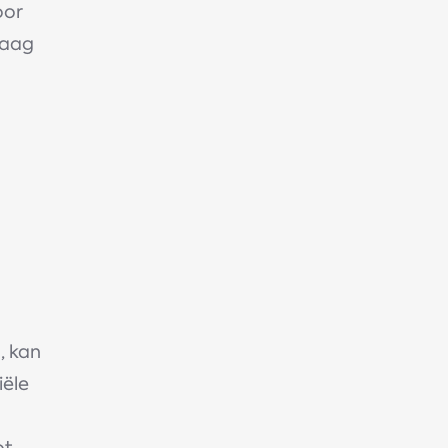
oor
raag
, kan
iële
t.