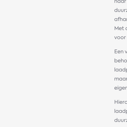
naar
duur
afhan
Met 
voor 
Een 
behoe
laadp
maar
eige
Hier
laadp
duur