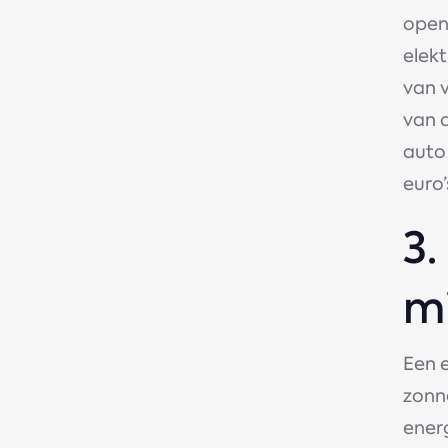
open
elekt
van 
van d
auto 
euro’
3
mi
Een 
zonn
energ