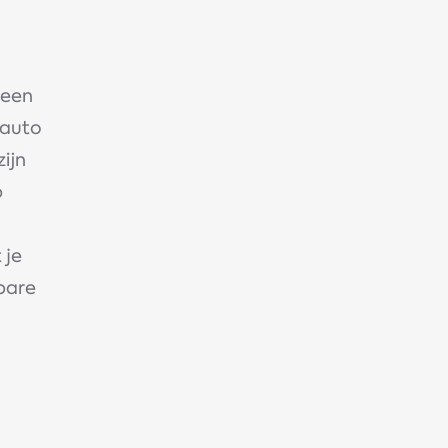
 een
 auto
ijn
p
 je
bare