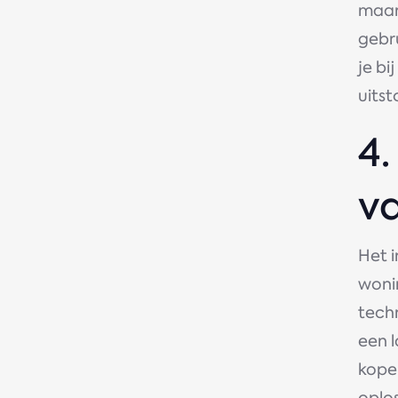
maar 
gebr
je b
uitst
4
v
Het 
woni
tech
een l
koper
oplos