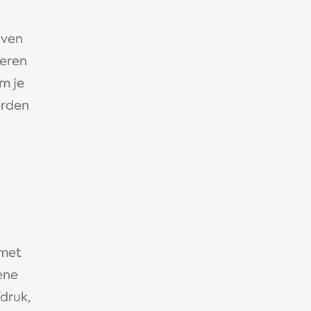
ieven
teren
om je
erden
 met
ene
fdruk,