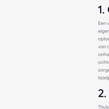
1.
Een 
eige
oplad
van o
onhan
ocht
zorg
laad
2
Thui