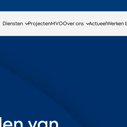
Diensten
Projecten
MVO
Over ons
Actueel
Werken b
len van