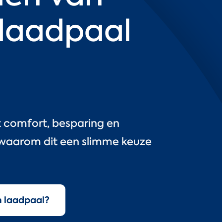
 laadpaal
t comfort, besparing en
k waarom dit een slimme keuze
n laadpaal?