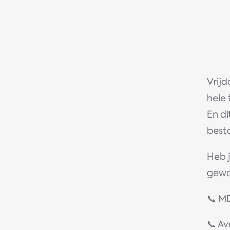
Vrij
hele 
En di
besta
Heb 
gewo
📞 M
📞 A