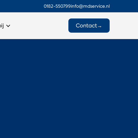
0182-550799
info@mdservice.nl
Contact
→
ij