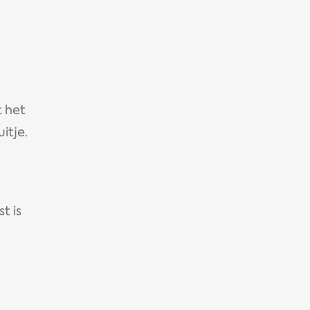
t het
itje.
t is