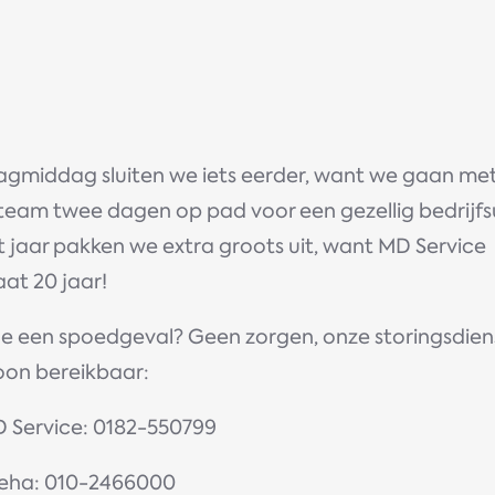
dagmiddag sluiten we iets eerder, want we gaan me
team twee dagen op pad voor een gezellig bedrijfsu
t jaar pakken we extra groots uit, want MD Service
at 20 jaar!
je een spoedgeval? Geen zorgen, onze storingsdiens
on bereikbaar:
D Service: 0182-550799
veha: 010-2466000