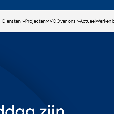
Diensten
Projecten
MVO
Over ons
Actueel
Werken b
ddag zijn