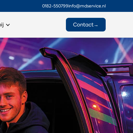
0182-550799
info@mdservice.nl
Contact
→
ij