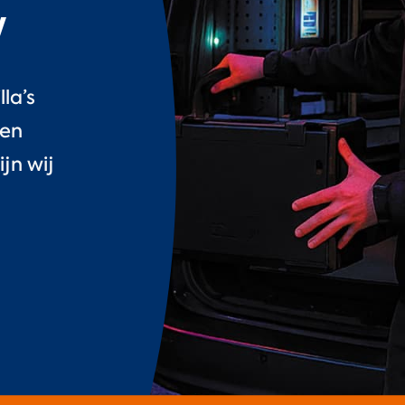
w
lla’s
 en
jn wij