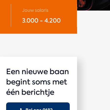
Jouw salaris
3.000 - 4.200
Een nieuwe baan
begint soms met
één berichtje