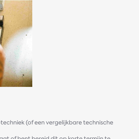
echniek (of een vergelijkbare technische
at of bent bereid dit op korte termijn te