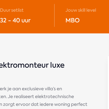
Duur setlist
Jouw skill level
32 - 40 uur
MBO
lektromonteur luxe
rk je aan exclusieve villa’s en
. Je realiseert elektrotechnische
en zorgt ervoor dat iedere woning perfect