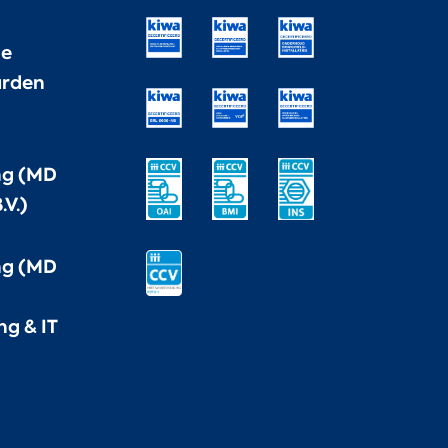
ne
rden
ng (MD
.V.)
ng (MD
ng & IT