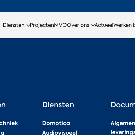
Diensten
Projecten
MVO
Over ons
Actueel
Werken b
en
Diensten
Docum
echniek
Domotica
Algeme
leverin
ng
Audiovisueel