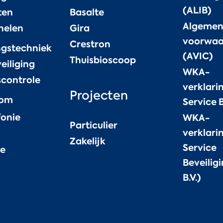
(ALIB)
ten
Basalte
Algeme
nelen
Gira
voorwaa
Crestron
ngstechniek
(AVIC)
Thuisbioscoop
eiliging
WKA-
controle
verklari
Projecten
com
Service B
fonie
WKA-
Particulier
verklari
Zakelijk
Service
ce
Beveiligi
B.V.)