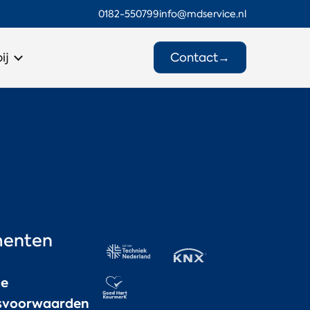
0182-550799
info@mdservice.nl
Contact
→
ij
enten
ne
gsvoorwaarden