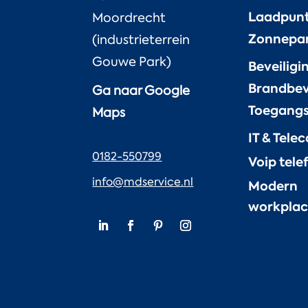
Laadpun
Moordrecht
Zonnepa
(industrieterrein
Gouwe Park)
Beveiligi
Brandbev
Ga naar Google
Toegangs
Maps
IT & Tele
0182-550799
Voip tele
info@mdservice.nl
Modern
workpla