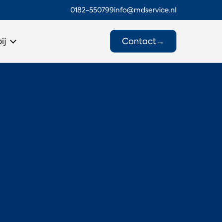
0182-550799
info@mdservice.nl
Contact
→
ij