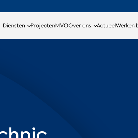
Diensten
Projecten
MVO
Over ons
Actueel
Werken b
chnic