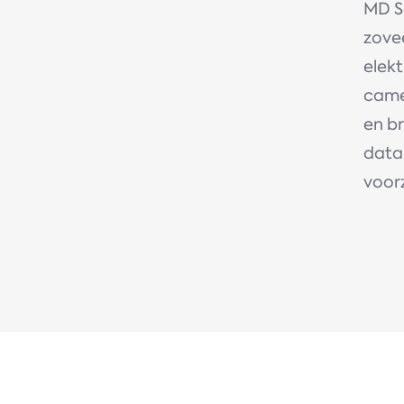
MD S
zovee
elekt
came
en br
data
voor