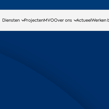
Diensten
Projecten
MVO
Over ons
Actueel
Werken b