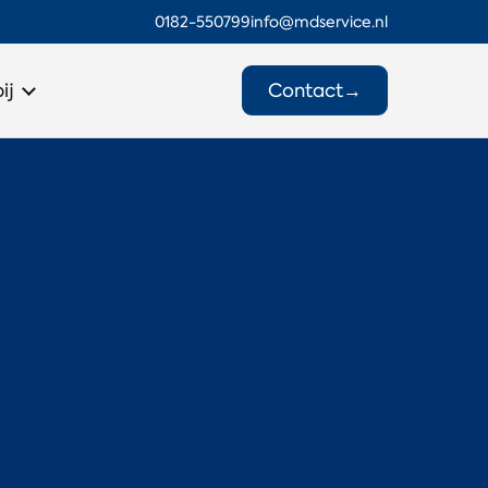
0182-550799
info@mdservice.nl
Contact
→
ij