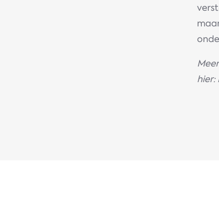
vers
maan
onde
Meer
hier: