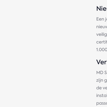
Nie
Een j
nieuw
veil
certi
1.00
Ver
MD S
zijn 
de v
insta
pass