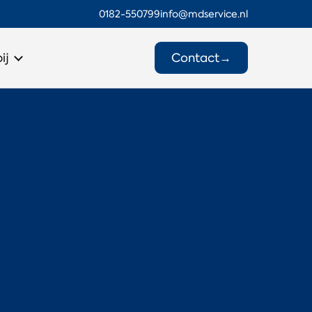
0182-550799
info@mdservice.nl
Contact
→
ij