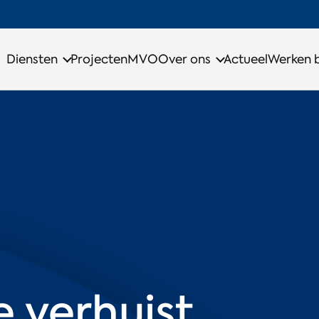
Diensten
Projecten
MVO
Over ons
Actueel
Werken b
 verhuist