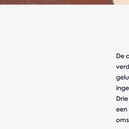
De c
verd
gelu
inge
Drie
een 
omst