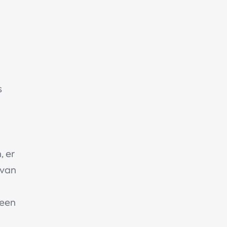
s
, er
 van
 een