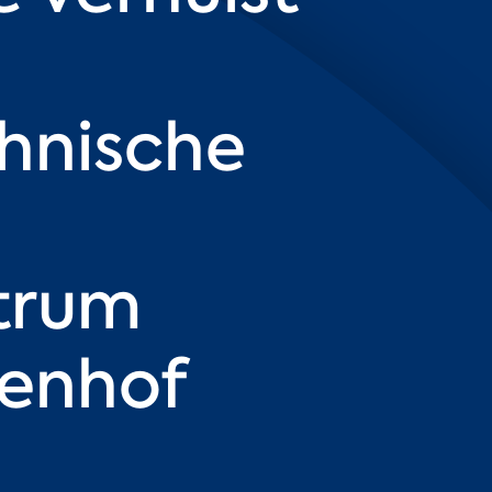
chnische
trum
denhof