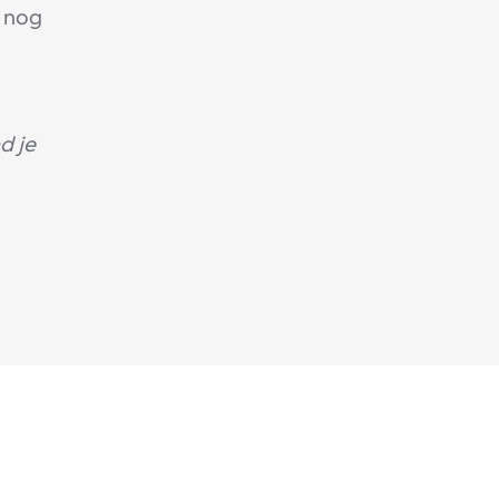
e nog
d je