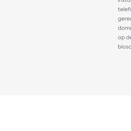
insta
tele
gere
domo
op de
bios