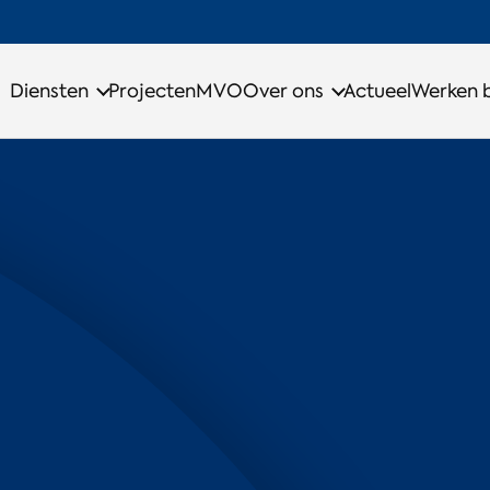
Diensten
Projecten
MVO
Over ons
Actueel
Werken b
g