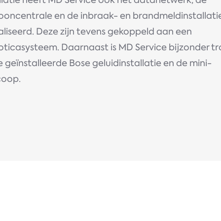
llatie heeft MD Service ook het datanetwerk, de
fooncentrale en de inbraak- en brandmeldinstallati
aliseerd. Deze zijn tevens gekoppeld aan een
ticasysteem. Daarnaast is MD Service bijzonder tr
 geïnstalleerde Bose geluidinstallatie en de mini-
coop.