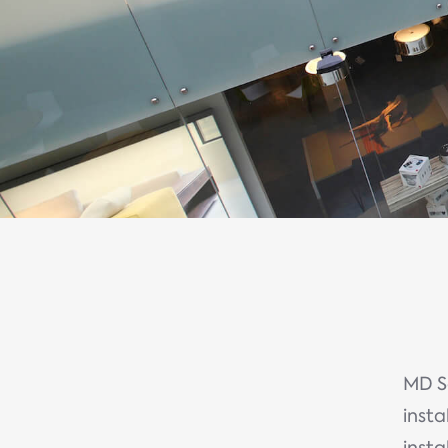
MD Se
insta