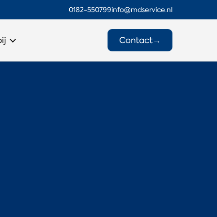
0182-550799
info@mdservice.nl
Contact
→
ij