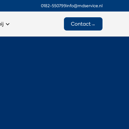
0182-550799
info@mdservice.nl
Contact
→
ij