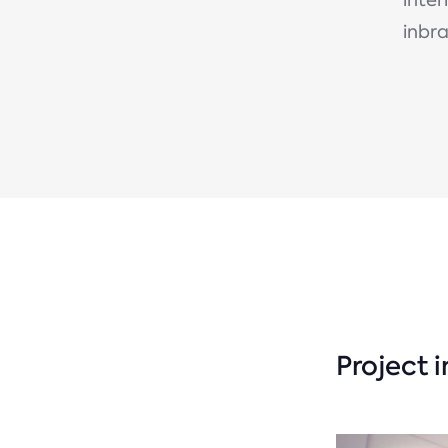
inter
inbra
Project 