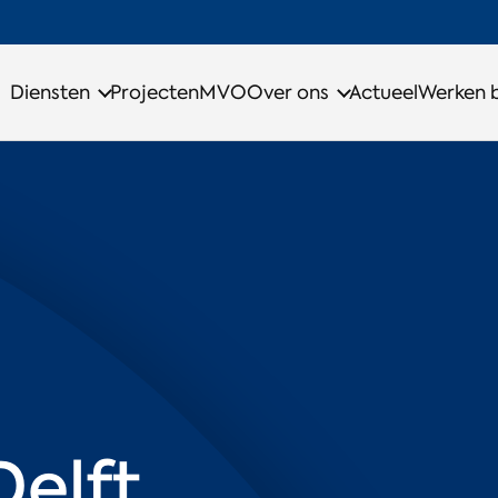
Diensten
Projecten
MVO
Over ons
Actueel
Werken b
Delft