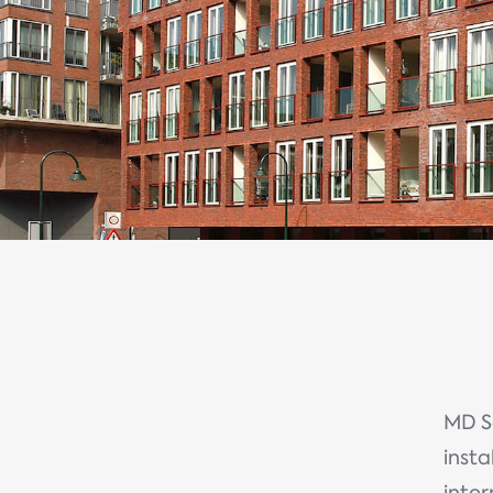
MD Se
insta