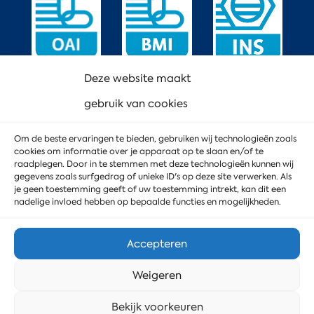
Deze website maakt
gebruik van cookies
Om de beste ervaringen te bieden, gebruiken wij technologieën zoals
cookies om informatie over je apparaat op te slaan en/of te
raadplegen. Door in te stemmen met deze technologieën kunnen wij
gegevens zoals surfgedrag of unieke ID's op deze site verwerken. Als
je geen toestemming geeft of uw toestemming intrekt, kan dit een
nadelige invloed hebben op bepaalde functies en mogelijkheden.
Accepteren
Weigeren
© 2023 MD Service
Privacyverklaring
Stuur ons een bericht
Bekijk voorkeuren
Cookiebeleid
Webdesign door DoubleWeb