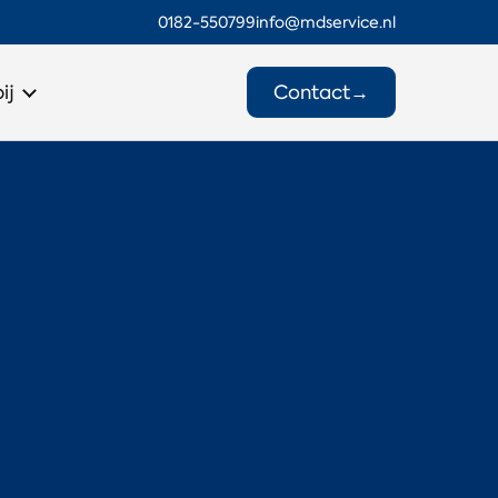
0182-550799
info@mdservice.nl
Contact
→
ij