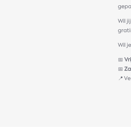
gepa
Wil j
grati
Wil 
📅
Vr
📅
Za
📍 V