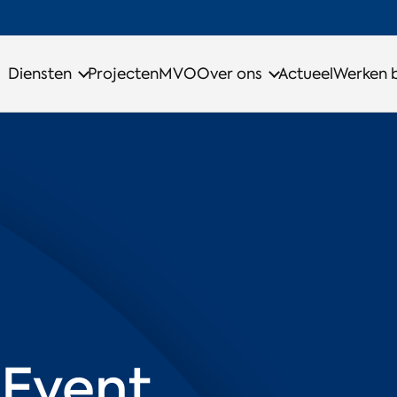
Diensten
Projecten
MVO
Over ons
Actueel
Werken b
 Event