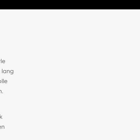
le
 lang
lle
n.
k
en