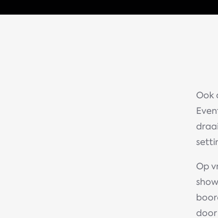
Ook d
Event
draai
setti
Op v
showr
boord
door