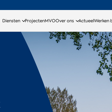
Diensten
Projecten
MVO
Over ons
Actueel
Werken b
k