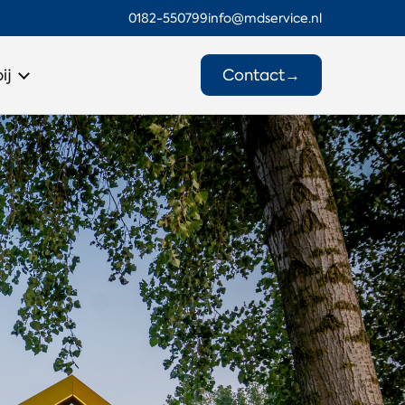
0182-550799
info@mdservice.nl
Contact
→
ij