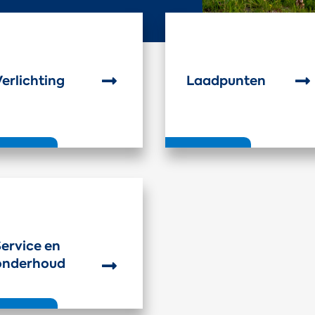
Verlichting
Laadpunten


Service en
onderhoud
