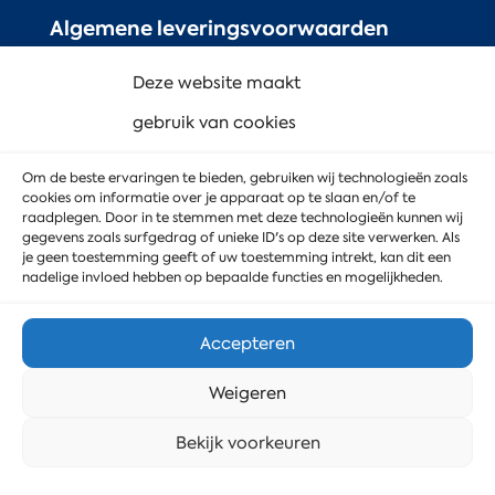
Algemene leveringsvoorwaarden
(ALIB)
Deze website maakt
Algemene voorwaarden (AVIC)
gebruik van cookies
WKA-verklaring (MD Service B.V.)
WKA-verklaring (MD Service
Om de beste ervaringen te bieden, gebruiken wij technologieën zoals
cookies om informatie over je apparaat op te slaan en/of te
Beveiliging & IT B.V.)
raadplegen. Door in te stemmen met deze technologieën kunnen wij
gegevens zoals surfgedrag of unieke ID's op deze site verwerken. Als
je geen toestemming geeft of uw toestemming intrekt, kan dit een
nadelige invloed hebben op bepaalde functies en mogelijkheden.
Accepteren
Weigeren
Stuur ons een bericht
Bekijk voorkeuren