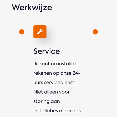
Werkwijze


e
Service
Ond
s die
Jij kunt na installatie
Met een
van
rekenen op onze 24-
onderh
sche
uurs servicedienst.
control
bewaken
Niet alleen voor
installa
storing aan
installaties maar ook