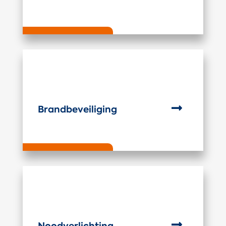

Brandbeveiliging

Noodverlichting