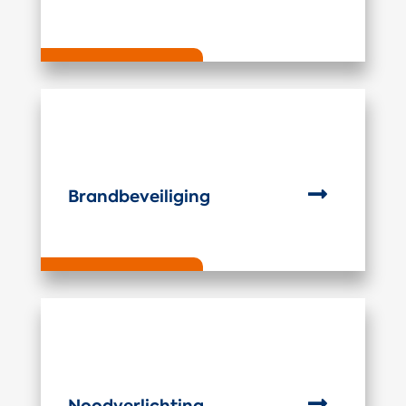

Brandbeveiliging

Noodverlichting