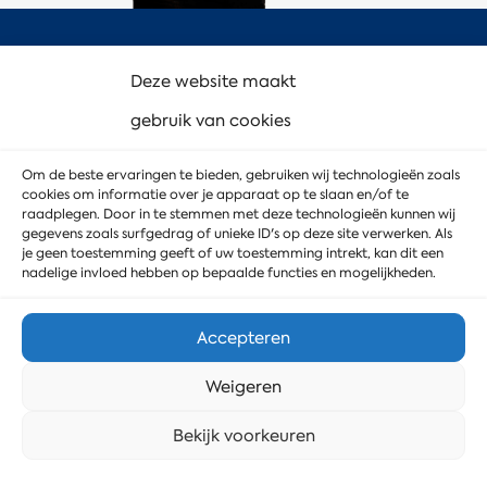
Deze website maakt
Contact
gebruik van cookies
Om de beste ervaringen te bieden, gebruiken wij technologieën zoals
Zuidbaan 505
cookies om informatie over je apparaat op te slaan en/of te
raadplegen. Door in te stemmen met deze technologieën kunnen wij
2841 MD Moordrecht
gegevens zoals surfgedrag of unieke ID's op deze site verwerken. Als
je geen toestemming geeft of uw toestemming intrekt, kan dit een
(industrieterrein Gouwe Park)
nadelige invloed hebben op bepaalde functies en mogelijkheden.
Ga naar Google Maps
Accepteren
0182-550799
Weigeren
info@mdservice.nl
Stuur ons een bericht
Bekijk voorkeuren