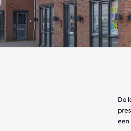
De l
pres
een 