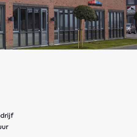
drijf
uur