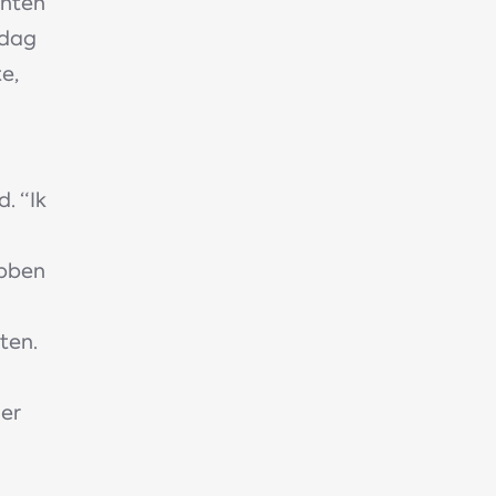
anten
 dag
e,
d. “Ik
ebben
ten.
der