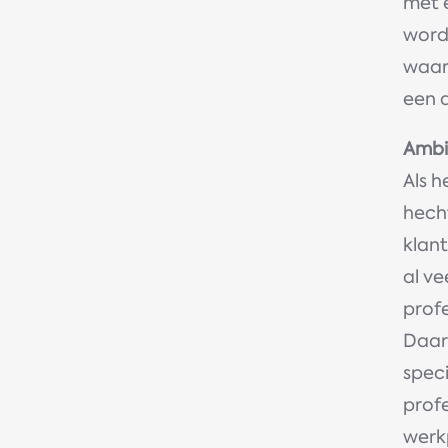
met e
word
waaro
een 
Ambi
Als h
hech
klant
al v
profe
Daar
spec
prof
werk