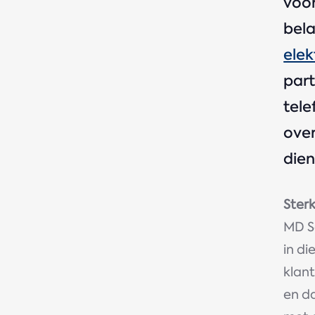
voor
bela
elek
part
tele
ove
dien
Ster
MD S
in di
klant
en d