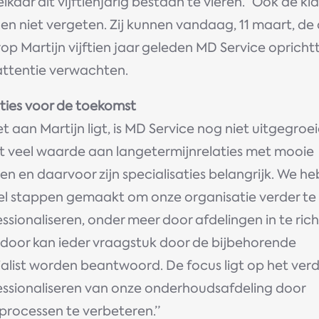
lkaar dit vijftienjarig bestaan te vieren.” Ook de kl
en niet vergeten. Zij kunnen vandaag, 11 maart, de
p Martijn vijftien jaar geleden MD Service oprichtt
attentie verwachten.
ties voor de toekomst
et aan Martijn ligt, is MD Service nog niet uitgegroei
t veel waarde aan langetermijnrelaties met mooie
en en daarvoor zijn specialisaties belangrijk. We h
eel stappen gemaakt om onze organisatie verder te
ssionaliseren, onder meer door afdelingen in te rich
door kan ieder vraagstuk door de bijbehorende
ialist worden beantwoord. De focus ligt op het ver
essionaliseren van onze onderhoudsafdeling door
processen te verbeteren.”