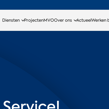
Diensten
Projecten
MVO
Over ons
Actueel
Werken b
 Service!