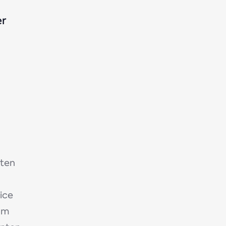
er
sten
ice
om