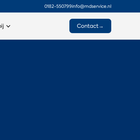
0182-550799
info@mdservice.nl
Contact
→
ij