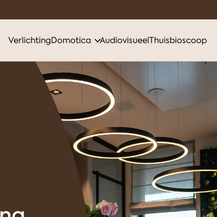
Verlichting
Domotica
Audiovisueel
Thuisbioscoop
ing