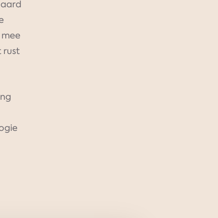
 haard
je
t mee
 rust
ing
ogie