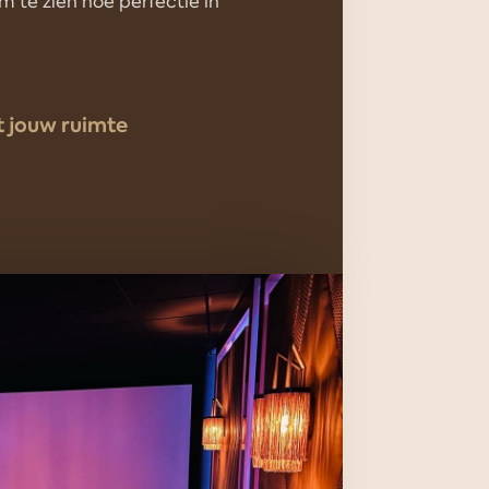
 te zien hoe perfectie in
t jouw ruimte