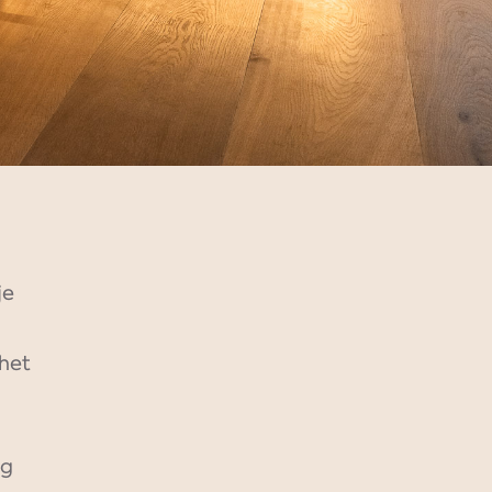
je
 het
ng