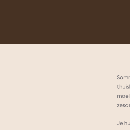
Somm
thui
moei
zesde
Je hu