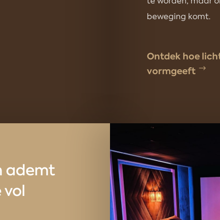
te worden, maar om
beweging komt.
Ontdek hoe lich
vormgeeft
lm ademt
 vol