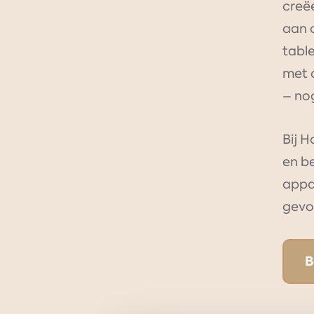
creëe
aan o
tabl
met 
– no
Bij 
en be
appa
gevo
B