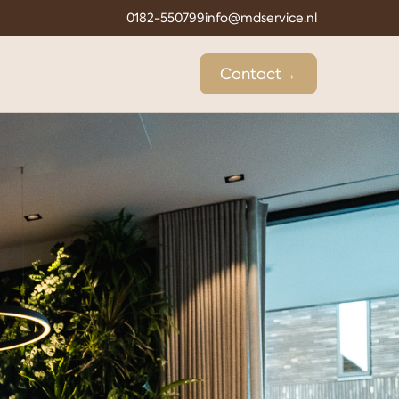
0182-550799
info@mdservice.nl
Contact
→