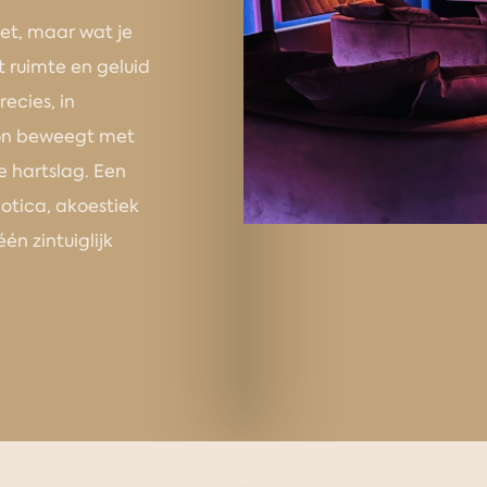
iet, maar wat je
 ruimte en geluid
recies, in
oon beweegt met
je hartslag. Een
otica, akoestiek
n zintuiglijk