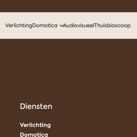
Verlichting
Domotica
Audiovisueel
Thuisbioscoop
Diensten
Verlichting
Domotica