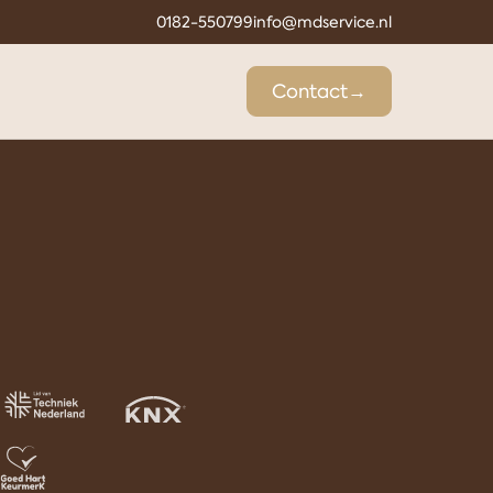
0182-550799
info@mdservice.nl
Contact
→