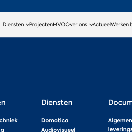
Diensten
Projecten
MVO
Over ons
Actueel
Werken b
en
Diensten
Docum
echniek
Domotica
Algeme
leverin
ng
Audiovisueel