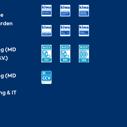
ne
rden
ng (MD
.V.)
ng (MD
ng & IT