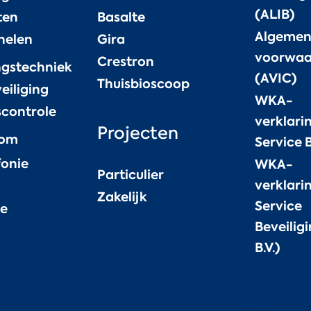
(ALIB)
ten
Basalte
Algeme
nelen
Gira
voorwaa
Crestron
ngstechniek
(AVIC)
Thuisbioscoop
eiliging
WKA-
controle
verklari
Projecten
com
Service B
fonie
WKA-
Particulier
verklari
Zakelijk
Service
ce
Beveiligi
B.V.)