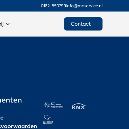
0182-550799
info@mdservice.nl
Contact
→
ij
enten
ne
gsvoorwaarden