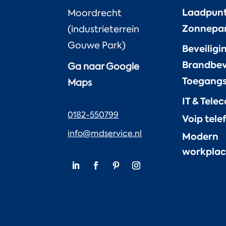
Laadpun
Moordrecht
Zonnepa
(industrieterrein
Gouwe Park)
Beveiligi
Brandbev
Ga naar Google
Toegangs
Maps
IT & Tele
0182-550799
Voip tele
info@mdservice.nl
Modern
workpla